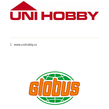
www.unihobby.cz