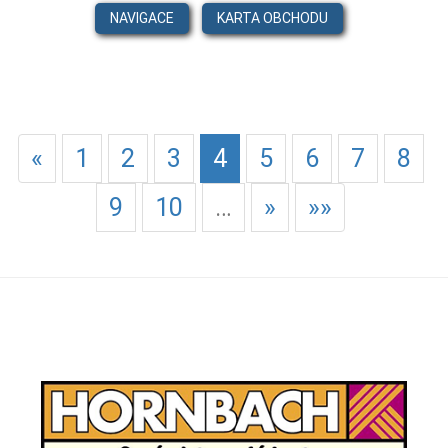
NAVIGACE
KARTA OBCHODU
«
1
2
3
4
5
6
7
8
9
10
…
»
»»