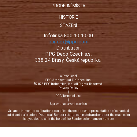
PRODEJNÍ MÍSTA
HISTORIE
STAŽENÍ
Infolinka 800 10 10 00
bondex@ppg.com
Distributor:
PPG Deco Czech a.s.
338 24 Břasy, Česká republika
A Product of
PPG Architectural Finishes, Inc.
©2025 PPG Industries, Inc. All Rights Reserved.
Privacy Policy
|
PPG Terms of Use
|
Upravit nastavení cookies
Variance in monitor calibrations can affect the on-screen representations of our actual
paint and stain colors. Your local Bondex retailer can match and/or order the exact color
that you desire with the help of the Bondex color name or number.