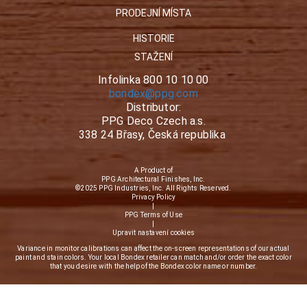
PRODEJNÍ MÍSTA
HISTORIE
STAŽENÍ
Infolinka 800 10 10 00
bondex@ppg.com
Distributor:
PPG Deco Czech a.s.
338 24 Břasy, Česká republika
A Product of
PPG Architectural Finishes, Inc.
©2025 PPG Industries, Inc. All Rights Reserved.
Privacy Policy
|
PPG Terms of Use
|
Upravit nastavení cookies
Variance in monitor calibrations can affect the on-screen representations of our actual
paint and stain colors. Your local Bondex retailer can match and/or order the exact color
that you desire with the help of the Bondex color name or number.