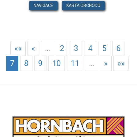
NAVIGACE
KARTA OBCHODU
««
«
…
2
3
4
5
6
7
8
9
10
11
…
»
»»