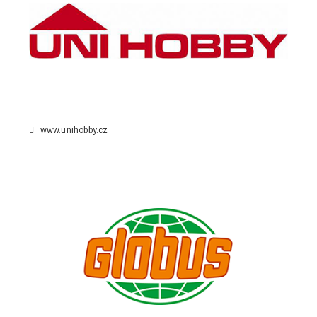
www.unihobby.cz