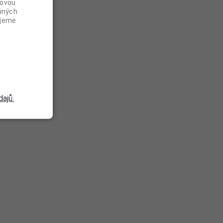
bovou
iných
ujeme
ajů.
Infolinka 800 10 10 00
bondex@ppg.com