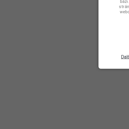
bázi
strá
webo
Dal
PRODUKTY