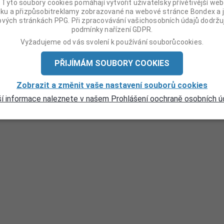
. Tyto soubory cookies pomáhají vytvořit uživatelsky přívětivější we
nku a přizpůsobitreklamy zobrazované na webové stránce Bondex a j
vých stránkách PPG. Při zpracovávání vašichosobních údajů dodrž
podmínky nařízení GDPR.
Vyžadujeme od vás svolení k používání souborůcookies.
PŘIJÍMÁM SOUBORY COOKIES
Zobrazit a změnit vaše nastavení souborů cookies
ší informace naleznete v našem Prohlášení oochraně osobních úd
VIDEA
PRODEJNÍ MÍSTA
HISTORIE
FAQ
STAŽENÍ