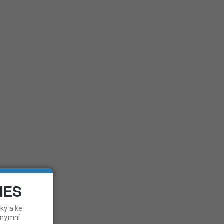
CZ
|
SK
AŠLA
em na hlavní stránku
Ísť na hlavnú stránku
IES
ky a ke
onymní