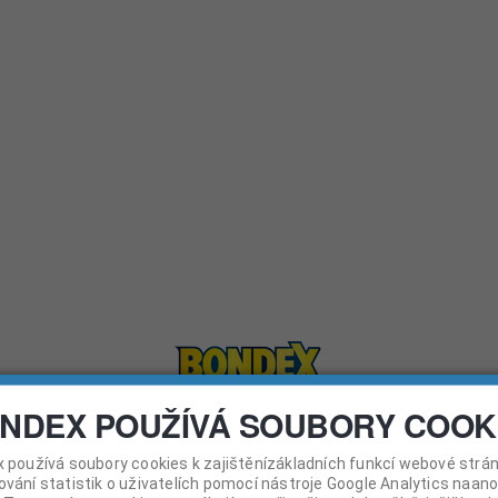
EJNY
JAK NA TO
O NÁS
ÁNKA SA NEN
mi zadaná stránka bohužel neexistuje. Pokračujte prosím návrat
NDEX POUŽÍVÁ SOUBORY COOK
 používá soubory cookies k zajištěnízákladních funkcí webové strán
ování statistik o uživatelích pomocí nástroje Google Analytics naan