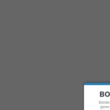
PRODUKTY
PROD
Hlavná stránka
/
404 Stránka sa nenašla
STR
Je nám líto, ale Vá
BO
Bondex
gener