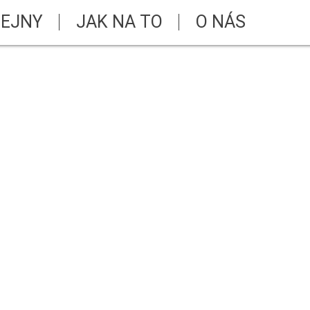
EJNY
JAK NA TO
O NÁS