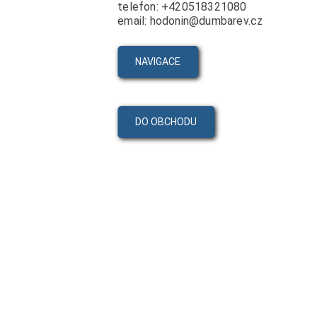
telefon: +420518321080
email: hodonin@dumbarev.cz
NAVIGACE
DO OBCHODU